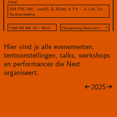
Jiang”
AM.PM.AM.: swellS & Make It Fit – A Life Script
Tentoonstelling
AM.PM.AM. #2 – Workshop Aldo Brinkhof
Heropening Nest met tentoonstelling Urning & Urningin. Desire and Language since 1864, met performance van CAConrad
Hier vind je alle evenementen,
tentoonstellingen, talks, workshops
en performances die Nest
organiseert.
2025