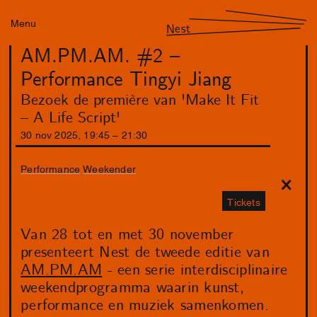
Menu
Nest
AM.PM.AM. #2 –
Performance Tingyi Jiang
Bezoek de première van 'Make It Fit
– A Life Script'
30
nov
2025
,
19
:
45
–
21
:
30
Performance
Weekender
Tickets
Van 28 tot en met 30 november
presenteert Nest de tweede editie van
AM.PM.AM
- een serie interdisciplinaire
weekendprogramma waarin kunst,
performance en muziek samenkomen.