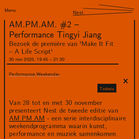
Menu
Nest
AM.PM.AM. #2 –
Performance Tingyi Jiang
Bezoek de première van 'Make It Fit
– A Life Script'
30
nov
2025
,
19
:
45
–
21
:
30
Performance
Weekender
Tickets
Van 28 tot en met 30 november
presenteert Nest de tweede editie van
AM.PM.AM
- een serie interdisciplinaire
weekendprogramma waarin kunst,
performance en muziek samenkomen.