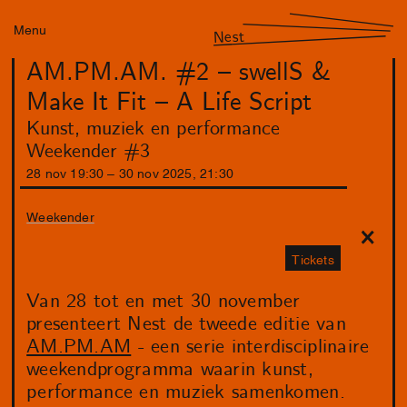
Menu
Nest
AM.PM.AM. #2 – swellS &
Make It Fit – A Life Script
Kunst, muziek en performance
Weekender #3
28
nov
19
:
30
–
30
nov
2025
,
21
:
30
Weekender
Tickets
Van 28 tot en met 30 november
presenteert Nest de tweede editie van
AM.PM.AM
- een serie interdisciplinaire
weekendprogramma waarin kunst,
performance en muziek samenkomen.