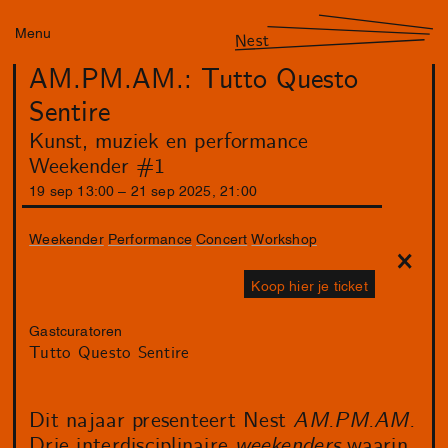
Menu
Nest
AM.PM.AM.: Tutto Questo
Sentire
Kunst, muziek en performance
Weekender #1
19
sep
13
:
00
–
21
sep
2025
,
21
:
00
Weekender
Performance
Concert
Workshop
Koop hier je ticket
Gastcuratoren
Tutto Questo Sentire
Dit najaar presenteert Nest
AM.PM.AM.
Drie interdisciplinaire
weekenders
waarin