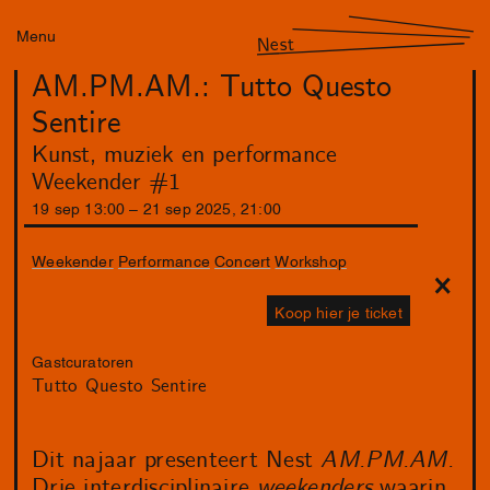
Menu
Nest
AM.PM.AM.: Tutto Questo
Sentire
Kunst, muziek en performance
Weekender #1
19
sep
13
:
00
–
21
sep
2025
,
21
:
00
Weekender
Performance
Concert
Workshop
Koop hier je ticket
Gastcuratoren
Tutto Questo Sentire
Dit najaar presenteert Nest
AM.PM.AM.
Drie interdisciplinaire
weekenders
waarin