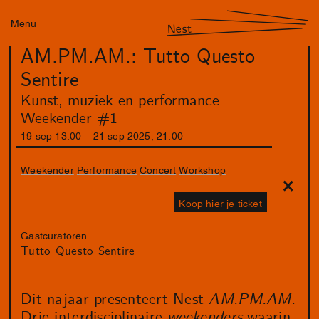
Menu
Nest
AM.PM.AM.: Tutto Questo
Sentire
Kunst, muziek en performance
Weekender #1
19
sep
13
:
00
–
21
sep
2025
,
21
:
00
Weekender
Performance
Concert
Workshop
Koop hier je ticket
Gastcuratoren
Tutto Questo Sentire
Dit najaar presenteert Nest
AM.PM.AM.
Drie interdisciplinaire
weekenders
waarin