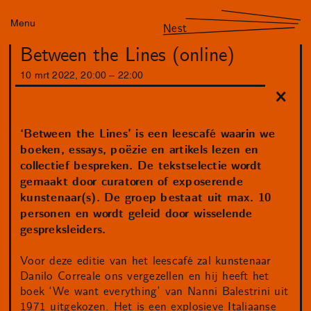
Menu
Nest
Between the Lines (online)
10
mrt
2022
,
20
:
00
–
22
:
00
‘Between the Lines’ is een leescafé waarin we
boeken, essays, poëzie en artikels lezen en
collectief bespreken. De tekstselectie wordt
gemaakt door curatoren of exposerende
kunstenaar(s). De groep bestaat uit max. 10
personen en wordt geleid door wisselende
gespreksleiders.
Voor deze editie van het leescafé zal kunstenaar
Danilo Correale ons vergezellen en hij heeft het
boek ‘We want everything’ van Nanni Balestrini uit
1971 uitgekozen. Het is een explosieve Italiaanse