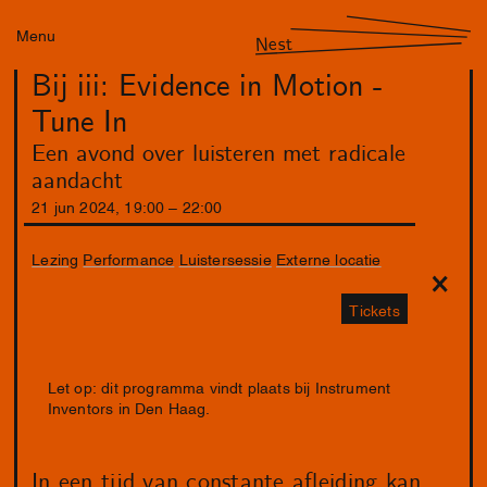
Menu
Nest
Bij iii: Evidence in Motion -
Tune In
Een avond over luisteren met radicale
aandacht
21
jun
2024
,
19
:
00
–
22
:
00
Lezing
Performance
Luistersessie
Externe locatie
Tickets
Let op: dit programma vindt plaats bij Instrument
Inventors in Den Haag.
In een tijd van constante afleiding kan