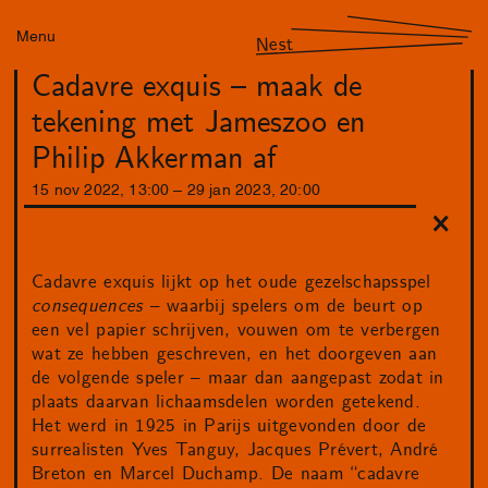
Menu
Nest
Cadavre exquis – maak de
tekening met Jameszoo en
Philip Akkerman af
15
nov
2022
,
13
:
00
–
29
jan
2023
,
20
:
00
Cadavre exquis lijkt op het oude gezelschapsspel
consequences
– waarbij spelers om de beurt op
een vel papier schrijven, vouwen om te verbergen
wat ze hebben geschreven, en het doorgeven aan
de volgende speler – maar dan aangepast zodat in
plaats daarvan lichaamsdelen worden getekend.
Het werd in 1925 in Parijs uitgevonden door de
surrealisten Yves Tanguy, Jacques Prévert, André
Breton en Marcel Duchamp. De naam “cadavre