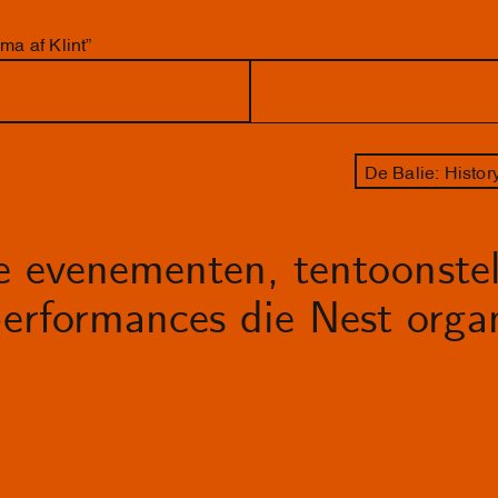
ma af Klint”
De Balie: Histo
le evenementen, tentoonstel
erformances die Nest organ