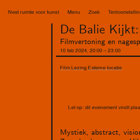
Nest ruimte voor kunst
Menu
Zoek
Tentoonstelli
De Balie Kijkt:
Filmvertoning en nages
10
feb
2024
,
20
:
00
–
23
:
00
Film
Lezing
Externe locatie
Let op: dit evenement vindt pla
Mystiek, abstract, visi