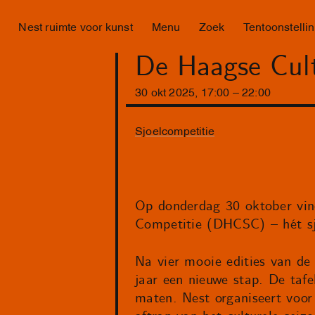
Nest ruimte voor kunst
Menu
Zoek
Tentoonstelli
De Haagse Cult
30
okt
2025
,
17
:
00
–
22
:
00
Sjoelcompetitie
Op donderdag 30 oktober vind
Competitie (DHCSC) – hét sjo
Na vier mooie edities van de
jaar een nieuwe stap. De tafe
maten. Nest organiseert voor