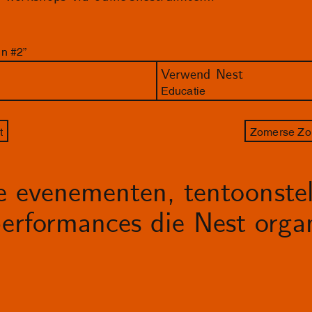
n #2”
Verwend Nest
Educatie
t
Zomerse Zo
le evenementen, tentoonstel
erformances die Nest organ