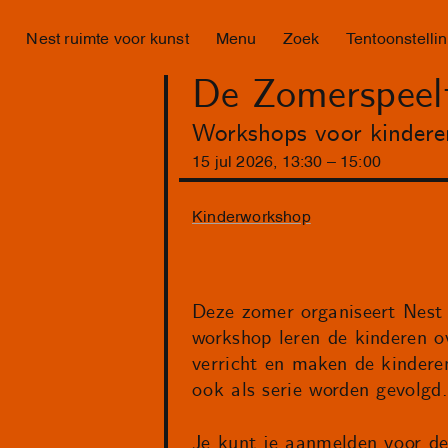
Nest ruimte voor kunst
Menu
Zoek
Tentoonstelli
De Zomerspeel
Workshops voor kindere
15
jul
2026
,
13
:
30
–
15
:
00
Kinderworkshop
Deze zomer organiseert Nest 
workshop leren de kinderen o
verricht en maken de kinderen
ook als serie worden gevolgd.
Je kunt je aanmelden voor d