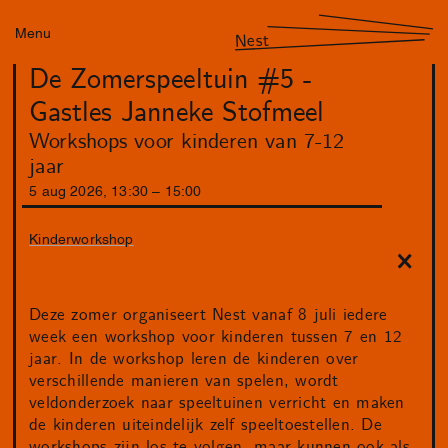
Menu
Nest
De Zomerspeeltuin #5 -
Gastles Janneke Stofmeel
Workshops voor kinderen van 7-12
jaar
5
aug
2026
,
13
:
30
–
15
:
00
Kinderworkshop
Deze zomer organiseert Nest vanaf 8 juli iedere
week een workshop voor kinderen tussen 7 en 12
jaar. In de workshop leren de kinderen over
verschillende manieren van spelen, wordt
veldonderzoek naar speeltuinen verricht en maken
de kinderen uiteindelijk zelf speeltoestellen. De
workshops zijn los te volgen, maar kunnen ook als