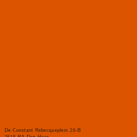
De Constant Rebecqueplein 20-B
2518 RA Den Haag