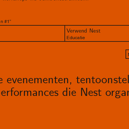
n #1”
Verwend Nest
Educatie
le evenementen, tentoonstel
erformances die Nest organ