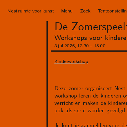
Nest ruimte voor kunst
Menu
Zoek
Tentoonstelli
De Zomerspeel
Workshops voor kindere
8
jul
2026
,
13
:
30
–
15
:
00
Kinderworkshop
Deze zomer organiseert Nest 
workshop leren de kinderen o
verricht en maken de kinderen
ook als serie worden gevolgd.
Je kunt je aanmelden voor d