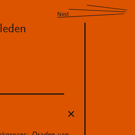
Nest
leden
aakproces:
Draden van