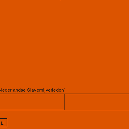
Nederlandse Slavernijverleden”
 Li