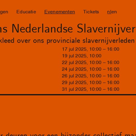
ngen
Educatie
Evenementen
Tickets
nl
en
 Nederlandse Slavernijver
ed over ons provinciale slavernijverleden
17
jul
2025
,
10
:
00
–
16
:
00
19
jul
2025
,
10
:
00
22
jul
2025
,
10
:
00
–
16
:
00
24
jul
2025
,
10
:
00
–
16
:
00
26
jul
2025
,
10
:
00
–
16
:
00
29
jul
2025
,
10
:
00
–
16
:
00
31
jul
2025
,
10
:
00
–
16
:
00
r deuren voor een bijzonder collectief m