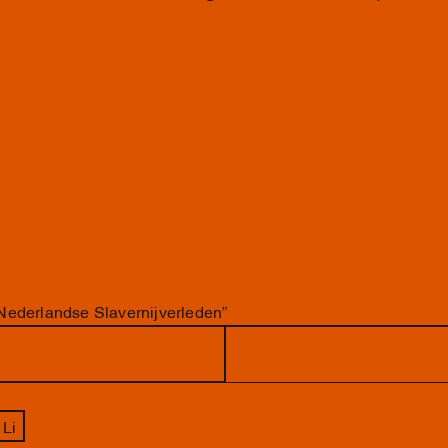
Nederlandse Slavernijverleden”
 Li