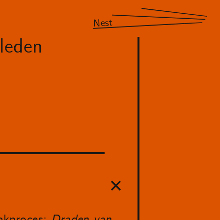
Nest
leden
aakproces:
Draden van