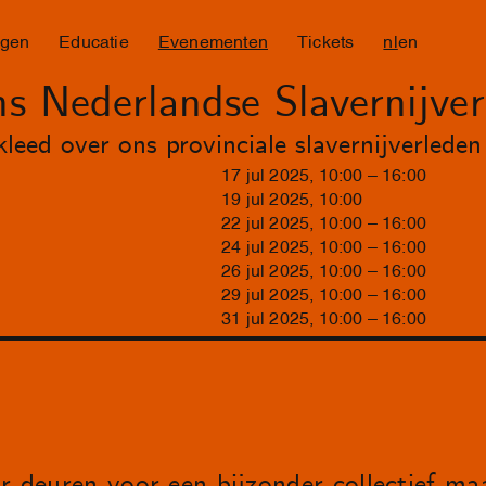
ngen
Educatie
Evenementen
Tickets
nl
en
 Nederlandse Slavernijver
ed over ons provinciale slavernijverleden
17
jul
2025
,
10
:
00
–
16
:
00
19
jul
2025
,
10
:
00
22
jul
2025
,
10
:
00
–
16
:
00
24
jul
2025
,
10
:
00
–
16
:
00
26
jul
2025
,
10
:
00
–
16
:
00
29
jul
2025
,
10
:
00
–
16
:
00
31
jul
2025
,
10
:
00
–
16
:
00
r deuren voor een bijzonder collectief m