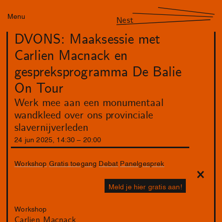
Menu
Nest
DVONS: Maaksessie met
Carlien Macnack en
gespreksprogramma De Balie
On Tour
Werk mee aan een monumentaal
wandkleed over ons provinciale
slavernijverleden
24
jun
2025
,
14
:
30
–
20
:
00
Workshop
Gratis toegang
Debat
Panelgesprek
Meld je hier gratis aan!
Workshop
Carlien Macnack