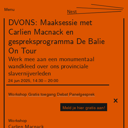
Menu
Nest
DVONS: Maaksessie met
Carlien Macnack en
gespreksprogramma De Balie
On Tour
Werk mee aan een monumentaal
wandkleed over ons provinciale
slavernijverleden
24
jun
2025
,
14
:
30
–
20
:
00
Workshop
Gratis toegang
Debat
Panelgesprek
Meld je hier gratis aan!
Workshop
Carlien Macnack