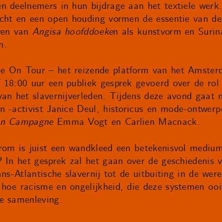
 deelnemers in hun bijdrage aan het textiele werk. 
acht en een open houding vormen de essentie van de
uwen van
Angisa hoofddoeke
n als kunstvorm en Surin
n.
e On Tour – het reizende platform van het Amster
 18:00 uur een publiek gesprek gevoerd over de rol 
van het slavernijverleden. Tijdens deze avond gaat
n -activist Janice Deul, historicus en mode-ontwer
en Campagne
Emma Vogt en Carlien Macnack.
rom is juist een wandkleed een betekenisvol medium
 In het gesprek zal het gaan over de geschiedenis v
ns-Atlantische slavernij tot de uitbuiting in de were
hoe racisme en ongelijkheid, die deze systemen oo
e samenleving.