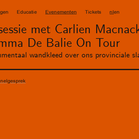
ngen
Educatie
Evenementen
Tickets
nl
en
ssie met Carlien Macnac
amma De Balie On Tour
ntaal wandkleed over ons provinciale sla
nelgesprek