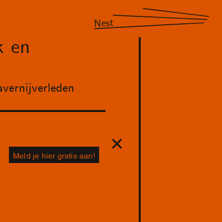
Nest
k en
vernijverleden
Meld je hier gratis aan!