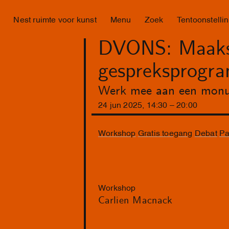
Nest ruimte voor kunst
Menu
Zoek
Tentoonstelli
DVONS: Maakse
gespreksprogr
Werk mee aan een monume
24
jun
2025
,
14
:
30
–
20
:
00
Workshop
Gratis toegang
Debat
Pa
Workshop
Carlien Macnack