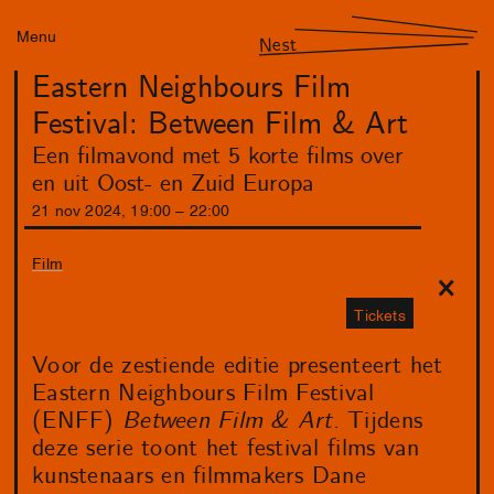
Menu
Nest
Eastern Neighbours Film
Festival: Between Film & Art
Een filmavond met 5 korte films over
en uit Oost- en Zuid Europa
21
nov
2024
,
19
:
00
–
22
:
00
Film
Tickets
Voor de zestiende editie presenteert het
Eastern Neighbours Film Festival
(ENFF)
Between Film & Art
. Tijdens
deze serie toont het festival films van
kunstenaars en filmmakers Dane