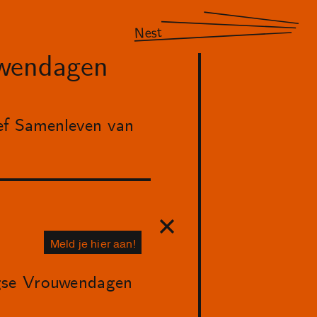
Nest
uwendagen
ef Samenleven van
Meld je hier aan!
agse Vrouwendagen