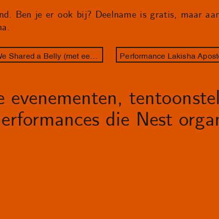
nd. Ben je er ook bij? Deelname is gratis, maar aan
na.
Performance Lakisha Apostel - We Shared a Belly (met een rondleiding van gastcurator Zazie Duinker)
le evenementen, tentoonstel
erformances die Nest organ