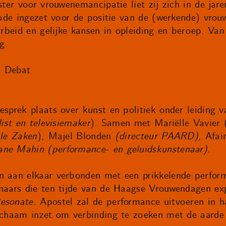
tster voor vrouwenemancipatie liet zij zich in de jar
iode ingezet voor de positie van de (werkende) vrouw
 arbeid en gelijke kansen in opleiding en beroep. V
g.
n Debat
esprek plaats over kunst en politiek onder leiding
list en televisiemaker
). Samen met Mariëlle Vavier 
ale Zaken
), Majel Blonden
(directeur PAARD),
Afai
ane Mahin (performance- en geluidskunstenaar).
n aan elkaar verbonden met een prikkelende perfor
enaars die ten tijde van de Haagse Vrouwendagen ex
esonate
. Apostel zal de performance uitvoeren in ha
lichaam inzet om verbinding te zoeken met de aarde