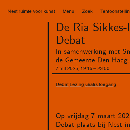
Nest ruimte voor kunst
Menu
Zoek
Tentoonstelli
De Ria Sikkes-
Debat
In samenwerking met Sm
de Gemeente Den Haag.
7
mrt
2025
,
19
:
15
–
23
:
00
Debat
Lezing
Gratis toegang
Op vrijdag 7 maart 202
Debat plaats bij Nest i