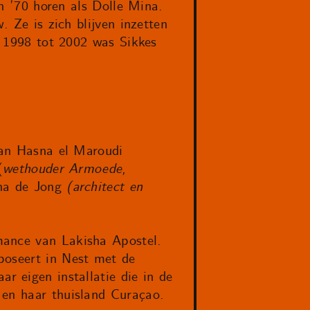
en ’70 horen als Dolle Mina.
. Ze is zich blijven inzetten
an 1998 tot 2002 was Sikkes
 van Hasna el Maroudi
(
wethouder Armoede,
na de Jong
(architect en
mance van Lakisha Apostel.
poseert in Nest met de
ar eigen installatie die in de
 en haar thuisland Curaçao.