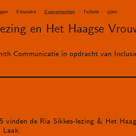
ngen
Educatie
Evenementen
Tickets
nl
en
lezing en Het Haagse Vro
ith Communicatie in opdracht van Inclusi
5 vinden de Ria Sikkes-lezing & Het Ha
n Laak.