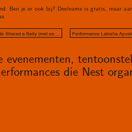
nd. Ben je er ook bij? Deelname is gratis, maar aan
na.
Performance Lakisha Apostel - We Shared a Belly (met een rondleiding van gastcurator Zazie Duinker)
le evenementen, tentoonstel
erformances die Nest organ