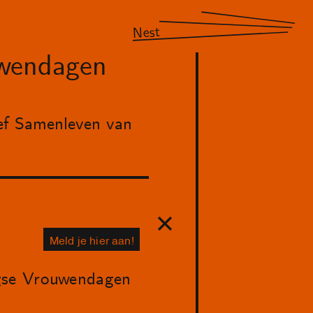
Nest
uwendagen
ef Samenleven van
Meld je hier aan!
agse Vrouwendagen