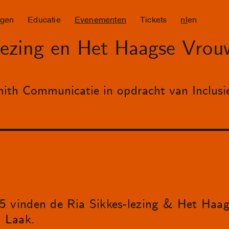
ngen
Educatie
Evenementen
Tickets
nl
en
lezing en Het Haagse Vro
ith Communicatie in opdracht van Inclusi
5 vinden de Ria Sikkes-lezing & Het Ha
n Laak.