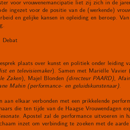
tster voor vrouwenemancipatie liet zij zich in de jar
iode ingezet voor de positie van de (werkende) vrouw
 arbeid en gelijke kansen in opleiding en beroep. V
g.
n Debat
esprek plaats over kunst en politiek onder leiding
list en televisiemaker
). Samen met Mariëlle Vavier 
ale Zaken
), Majel Blonden
(directeur PAARD),
Afai
ane Mahin (performance- en geluidskunstenaar).
n aan elkaar verbonden met een prikkelende perfor
enaars die ten tijde van de Haagse Vrouwendagen ex
esonate
. Apostel zal de performance uitvoeren in ha
lichaam inzet om verbinding te zoeken met de aarde