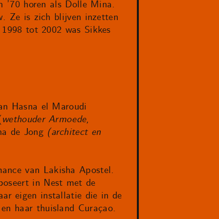
en ’70 horen als Dolle Mina.
. Ze is zich blijven inzetten
an 1998 tot 2002 was Sikkes
 van Hasna el Maroudi
(
wethouder Armoede,
na de Jong
(architect en
mance van Lakisha Apostel.
poseert in Nest met de
ar eigen installatie die in de
 en haar thuisland Curaçao.