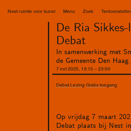
Nest ruimte voor kunst
Menu
Zoek
Tentoonstelli
De Ria Sikkes-
Debat
In samenwerking met Sm
de Gemeente Den Haag.
7
mrt
2025
,
19
:
15
–
23
:
00
Debat
Lezing
Gratis toegang
Op vrijdag 7 maart 202
Debat plaats bij Nest i