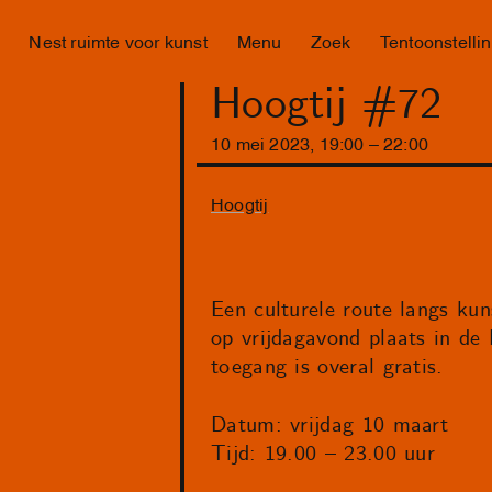
Nest ruimte voor kunst
Menu
Zoek
Tentoonstelli
Hoogtij #72
10
mei
2023
,
19
:
00
–
22
:
00
Hoogtij
Een culturele route langs kuns
op vrijdagavond plaats in de
toegang is overal gratis.
Datum: vrijdag 10 maart
Tijd: 19.00 – 23.00 uur