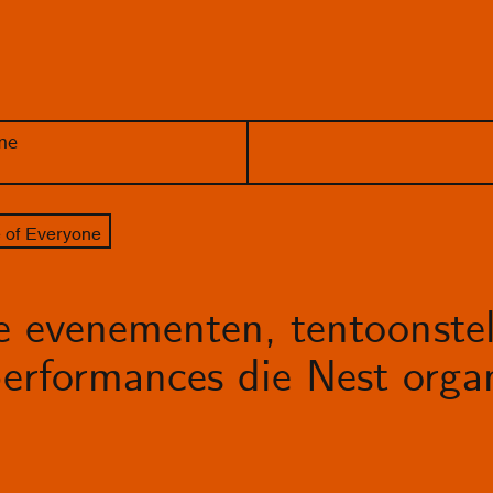
ne
 of Everyone
le evenementen, tentoonstel
erformances die Nest organ