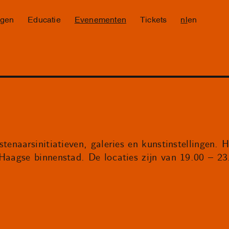
ngen
Educatie
Evenementen
Tickets
nl
en
tenaarsinitiatieven, galeries en kunstinstellingen. H
 Haagse binnenstad. De locaties zijn van 19.00 – 2