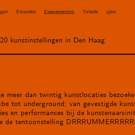
ngen
Educatie
Evenementen
Tickets
nl
en
20 kunstinstellingen in Den Haag
 meer dan twintig kunstlocaties bezoeke
be tot underground; van gevestigde kunst 
aties en performances bij de kunstenaarsinit
 je de tentoonstelling DRRRUMMERRRRRR