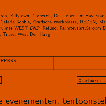
erron, Billytown, Corneroh, Das Leben am Haverka
, Galerie Sophie, Grafische Werkplaats, HEDEN, Ma
ktruimte WEST
END,
Refunc, Ruimtevaart,
Stroom D
, Trixie, West Den Haag
ERRRRRR
p
Club Laak met 
le evenementen, tentoonstel