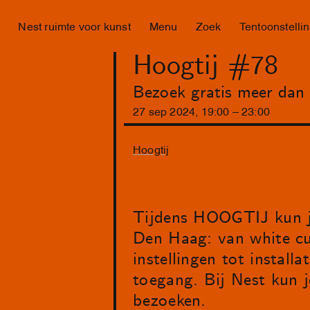
Nest ruimte voor kunst
Menu
Zoek
Tentoonstelli
Hoogtij #78
Bezoek gratis meer dan 
27
sep
2024
,
19
:
00
–
23
:
00
Hoogtij
Tijdens HOOGTIJ kun je
Den Haag: van white cu
instellingen tot install
toegang. Bij Nest kun
bezoeken.