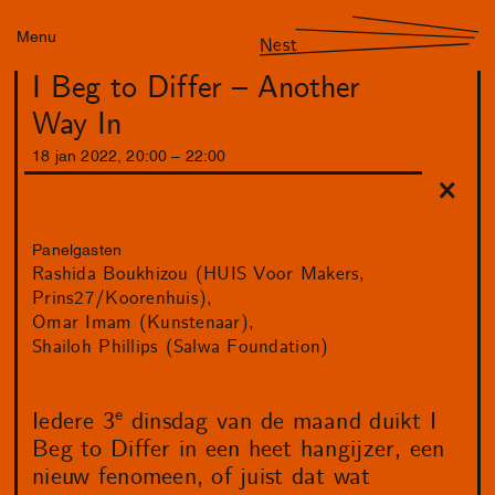
Menu
Nest
I Beg to Differ – Another
Way In
18
jan
2022
,
20
:
00
–
22
:
00
Panelgasten
Rashida Boukhizou (HUIS Voor Makers,
Prins27/Koorenhuis)
Omar Imam (Kunstenaar)
Shailoh Phillips (Salwa Foundation)
e
Iedere 3
dinsdag van de maand duikt I
Beg to Differ in een heet hangijzer, een
nieuw fenomeen, of juist dat wat