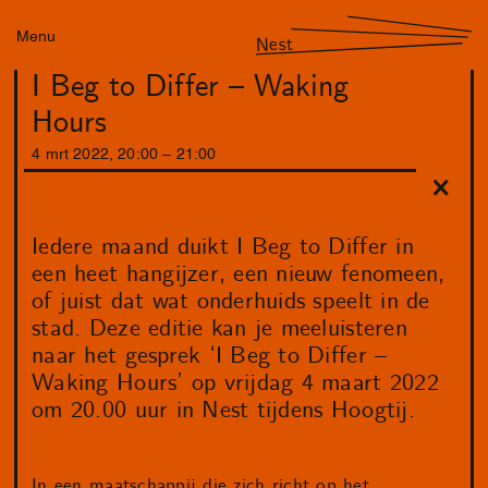
Menu
Nest
I Beg to Differ – Waking
Hours
4
mrt
2022
,
20
:
00
–
21
:
00
Iedere maand duikt I Beg to Differ in
een heet hangijzer, een nieuw fenomeen,
of juist dat wat onderhuids speelt in de
stad. Deze editie kan je meeluisteren
naar het gesprek ‘I Beg to Differ –
Waking Hours’ op vrijdag 4 maart 2022
om 20.00 uur in Nest tijdens Hoogtij.
In een maatschappij die zich richt op het