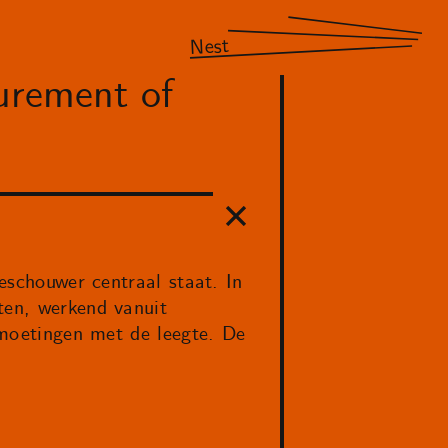
Nest
urement of
oeschouwer centraal staat. In
ten, werkend vanuit
ntmoetingen met de leegte. De