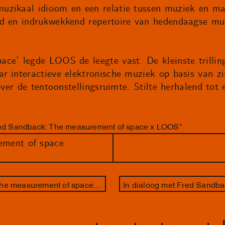
zikaal idioom en een relatie tussen muziek en maa
d en indrukwekkend repertoire van hedendaagse muz
ce’ legde LOOS de leegte vast. De kleinste trillin
 interactieve elektronische muziek op basis van zin
 over de tentoonstellingsruimte. Stilte herhalend tot
Fred Sandback: The measurement of space x LOOS”
ement of space
In dialoog met Fred Sandback: The measurement of space x Maria Barnas