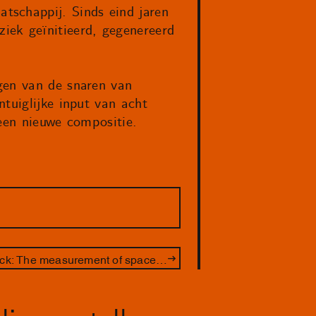
tschappij. Sinds eind jaren
iek geïnitieerd, gegenereerd
gen van de snaren van
tuiglijke input van acht
 een nieuwe compositie.
In dialoog met Fred Sandback: The measurement of space x CLOUD/Danslab