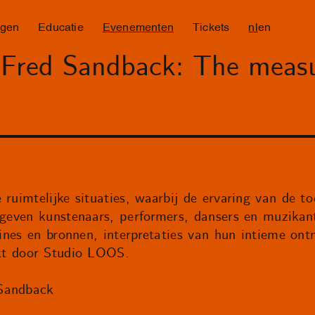
ngen
Educatie
Evenementen
Tickets
nl
en
 Fred Sandback: The meas
 ruimtelijke situaties, waarbij de ervaring van de t
g geven kunstenaars, performers, dansers en muzikan
plines en bronnen, interpretaties van hun intieme o
akt door Studio LOOS.
 Sandback