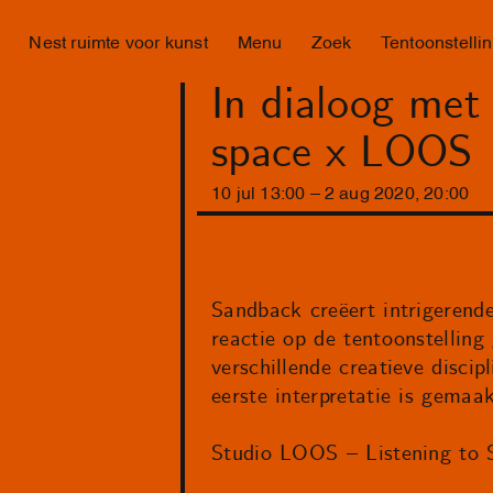
Nest ruimte voor kunst
Menu
Zoek
Tentoonstelli
In dialoog met
space x LOOS
10
jul
13
:
00
–
2
aug
2020
,
20
:
00
Sandback creëert intrigerende
reactie op de tentoonstellin
verschillende creatieve disci
eerste interpretatie is gema
Studio LOOS – Listening to