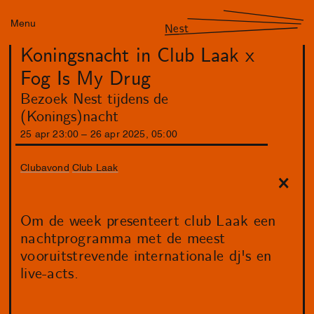
Menu
Nest
Koningsnacht in Club Laak x
Fog Is My Drug
Bezoek Nest tijdens de
(Konings)nacht
25
apr
23
:
00
–
26
apr
2025
,
05
:
00
Clubavond
Club Laak
Om de week presenteert club Laak een
nachtprogramma met de meest
vooruitstrevende internationale dj's en
live-acts.