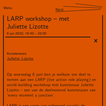
Menu
Nest
LARP workshop – met
Juliette Lizotte
8
jun
2022
,
18
:
00
–
22
:
00
Kunstenaars
Juliette Lizotte
Op woensdag 8 juni ben je welkom om deel te
nemen aan een LARP (live action role playing) en
world-building workshop met kunstenaar Juliette
Lizotte – een van de deelnemend kunstenaars van
‘every moment a junction’.
LARP is een vorm van rollenspel waarbij de