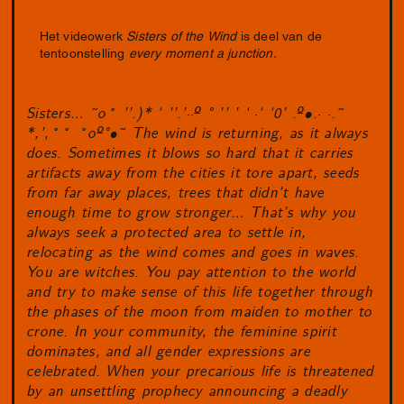
Het videowerk
Sisters of the Wind
is deel van de
tentoonstelling
every moment a junction.
Sisters… ˜o˚ ’’.)* ‘ ’’.’
··
º ° ’’ ’ ‘
·
‘ ‘0’ .º•.
· ·
.˜
*,’,˚˚ ˚oº°•˜ The wind is returning, as it always
does. Sometimes it blows so hard that it carries
artifacts away from the cities it tore apart, seeds
from far away places, trees that didn’t have
enough time to grow stronger… That’s why you
always seek a protected area to settle in,
relocating as the wind comes and goes in waves.
You are witches. You pay attention to the world
and try to make sense of this life together through
the phases of the moon from maiden to mother to
crone. In your community, the feminine spirit
dominates, and all gender expressions are
celebrated. When your precarious life is threatened
by an unsettling prophecy announcing a deadly