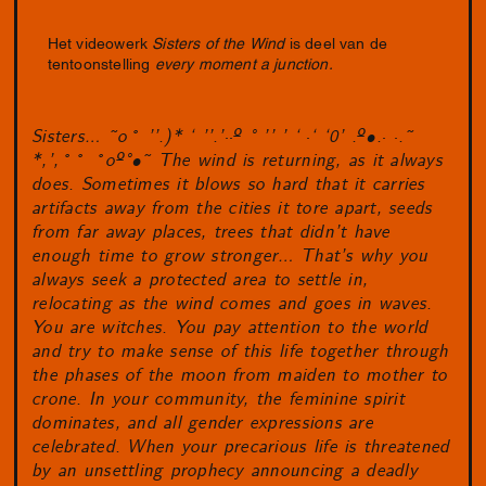
Het videowerk
Sisters of the Wind
is deel van de
tentoonstelling
every moment a junction.
Sisters… ˜o˚ ’’.)* ‘ ’’.’
··
º ° ’’ ’ ‘
·
‘ ‘0’ .º•.
· ·
.˜
*,’,˚˚ ˚oº°•˜ The wind is returning, as it always
does. Sometimes it blows so hard that it carries
artifacts away from the cities it tore apart, seeds
from far away places, trees that didn’t have
enough time to grow stronger… That’s why you
always seek a protected area to settle in,
relocating as the wind comes and goes in waves.
You are witches. You pay attention to the world
and try to make sense of this life together through
the phases of the moon from maiden to mother to
crone. In your community, the feminine spirit
dominates, and all gender expressions are
celebrated. When your precarious life is threatened
by an unsettling prophecy announcing a deadly