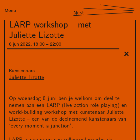
Menu
Nest
LARP workshop – met
Juliette Lizotte
8
jun
2022
,
18
:
00
–
22
:
00
Kunstenaars
Juliette Lizotte
Op woensdag 8 juni ben je welkom om deel te
nemen aan een LARP (live action role playing) en
world-building workshop met kunstenaar Juliette
Lizotte – een van de deelnemend kunstenaars van
‘every moment a junction’.
LARP is een vorm van rollenspel waarbij de