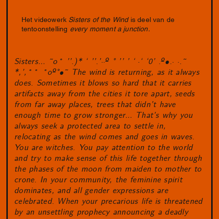
Het videowerk
Sisters of the Wind
is deel van de
tentoonstelling
every moment a junction.
Sisters… ˜o˚ ’’.)* ‘ ’’.’
··
º ° ’’ ’ ‘
·
‘ ‘0’ .º•.
· ·
.˜
*,’,˚˚ ˚oº°•˜ The wind is returning, as it always
does. Sometimes it blows so hard that it carries
artifacts away from the cities it tore apart, seeds
from far away places, trees that didn’t have
enough time to grow stronger… That’s why you
always seek a protected area to settle in,
relocating as the wind comes and goes in waves.
You are witches. You pay attention to the world
and try to make sense of this life together through
the phases of the moon from maiden to mother to
crone. In your community, the feminine spirit
dominates, and all gender expressions are
celebrated. When your precarious life is threatened
by an unsettling prophecy announcing a deadly