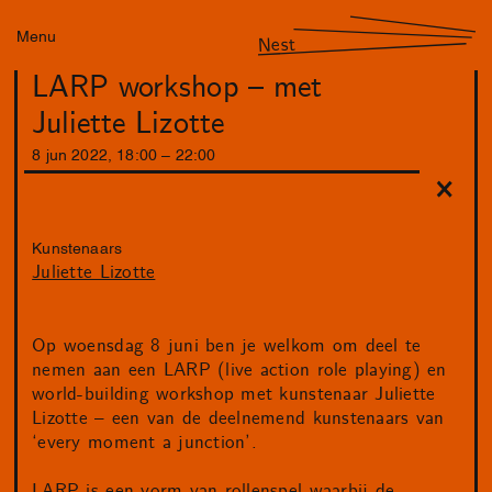
Menu
Nest
LARP workshop – met
Juliette Lizotte
8
jun
2022
,
18
:
00
–
22
:
00
Kunstenaars
Juliette Lizotte
Op woensdag 8 juni ben je welkom om deel te
nemen aan een LARP (live action role playing) en
world-building workshop met kunstenaar Juliette
Lizotte – een van de deelnemend kunstenaars van
‘every moment a junction’.
LARP is een vorm van rollenspel waarbij de