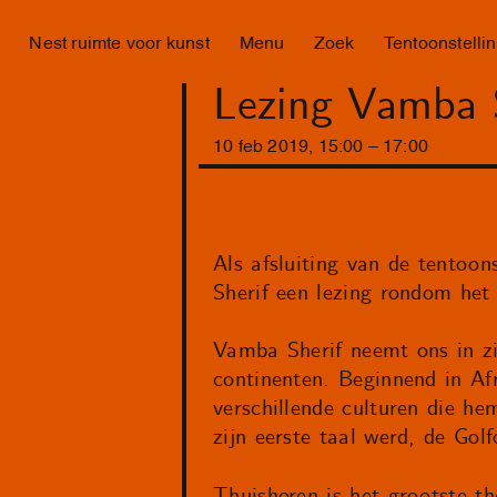
Nest ruimte voor kunst
Menu
Zoek
Tentoonstelli
Lezing Vamba S
10
feb
2019
,
15
:
00
–
17
:
00
Als afsluiting van de tentoon
Sherif een lezing rondom het
Vamba Sherif neemt ons in zi
continenten. Beginnend in Afr
verschillende culturen die h
zijn eerste taal werd, de Go
Thuishoren is het grootste th