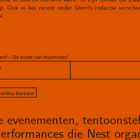
p. Ook in het recent onder Sherifs redactie versch
l.
rif – De kunst van thuishoren”
e
uentley Barbara
le evenementen, tentoonstel
erformances die Nest organ