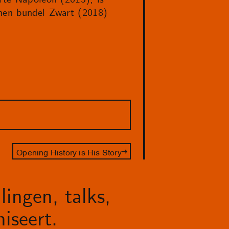
enen bundel Zwart (2018)
Opening History is His Story
lingen, talks,
iseert.