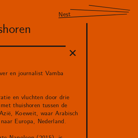
Nest
shoren
jver en journalist Vamba
atie en vluchten door drie
e met thuishoren tussen de
 Azië, Koeweit, waar Arabisch
s naar Europa, Nederland.
arte Napoleon (2015), is