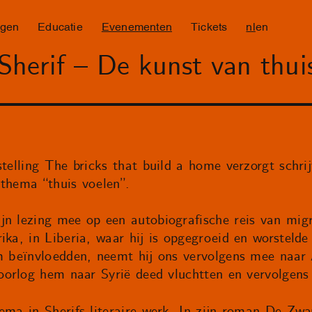
ngen
Educatie
Evenementen
Tickets
nl
en
herif – De kunst van thui
stelling The bricks that build a home verzorgt schri
 thema “thuis voelen”.
jn lezing mee op een autobiografische reis van migr
ika, in Liberia, waar hij is opgegroeid en worsteld
em beïnvloedden, neemt hij ons vervolgens mee naar
lfoorlog hem naar Syrië deed vluchtten en vervolgen
ema in Sherifs literaire werk. In zijn roman De Zw