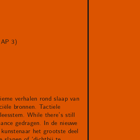
 AP 3)
tieme verhalen rond slaap van
iële bronnen. Tactiele
eesstem. While there’s still
mance gedragen. In de nieuwe
 kunstenaar het grootste deel
 slapen of ‘dichtbij te