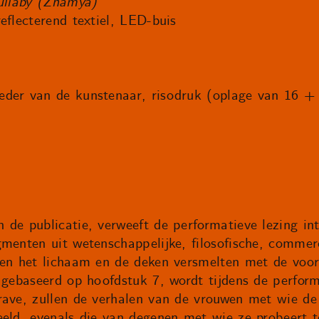
lullaby (Znamya)
eflecterend textiel, LED-buis
eder van de kunstenaar, risodruk (oplage van 16 +
 de publicatie, verweeft de performatieve lezing in
menten uit wetenschappelijke, filosofische, commerc
sen het lichaam en de deken versmelten met de voorl
, gebaseerd op hoofdstuk 7, wordt tijdens de perfor
rave, zullen de verhalen van de vrouwen met wie de
eld, evenals die van degenen met wie ze probeert te