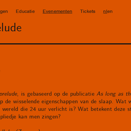
ngen
Educatie
Evenementen
Tickets
nl
en
elude
e
prelude
, is gebaseerd op de publicatie
As long as th
s op de wisselende eigenschappen van de slaap. Wat
wereld die 24 uur verlicht is? Wat betekent deze st
pliedje kan men zingen?