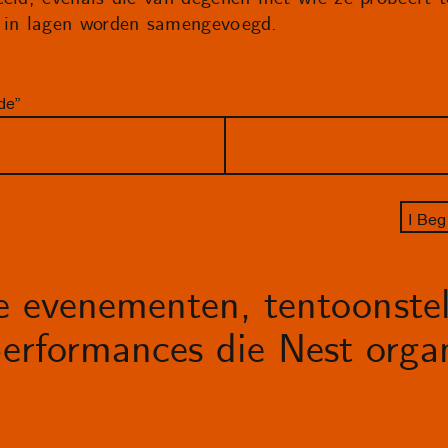
, in lagen worden samengevoegd.
de”
I Beg
le evenementen, tentoonstel
erformances die Nest organ