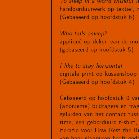
To sleep in a world without 
handborduurwerk op textiel, r
(Gebaseerd op hoofdstuk 6)
Who falls asleep?
appliqué op deken van de mo
(gebaseerd op hoofdstuk 5)
I like to stay horizontal
digitale print op kussensloop
(Gebaseerd op hoofdstuk 4)
Gebaseerd op hoofdstuk 0 van
(anonieme) bijdragers en frag
geluiden van het contact tus
time, een geborduurd t-shirt
iteratie voor How Rest the B
van haar slaapuren heeft gede