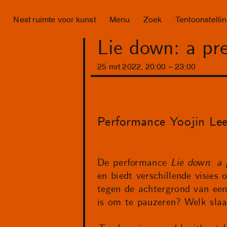
Nest ruimte voor kunst
Menu
Zoek
Tentoonstelli
Lie down: a pr
25
mrt
2022
,
20
:
00
–
23
:
00
Performance Yoojin Le
De performance
Lie down: a 
en biedt verschillende visie
tegen de achtergrond van een 
is om te pauzeren? Welk slaa