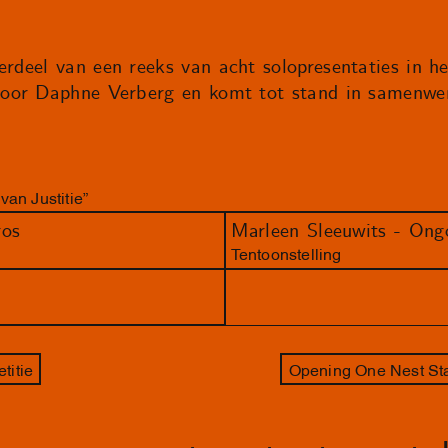
erdeel van een reeks van acht solopresentaties in he
 door Daphne Verberg en komt tot stand in samenwer
an Justitie”
ros
Marleen Sleeuwits - Ongo
Tentoonstelling
titie
Opening One Nest Sta