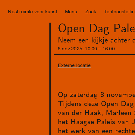
Nest ruimte voor kunst
Menu
Zoek
Tentoonstelli
Open Dag Palei
Neem een kijkje achter d
8
nov
2025
,
10
:
00
–
16
:
00
Externe locatie
Op zaterdag 8 november
Tijdens deze Open Dag k
van der Haak, Marleen S
het Haagse Paleis van J
het werk van een rechter