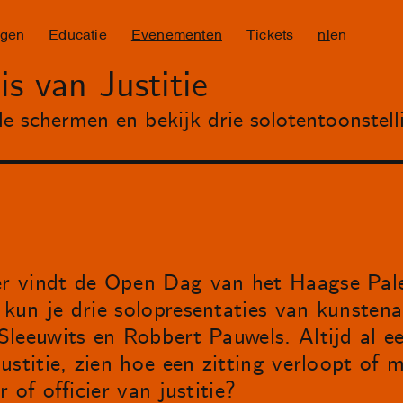
ngen
Educatie
Evenementen
Tickets
nl
en
s van Justitie
e schermen en bekijk drie solotentoonstell
 vindt de Open Dag van het Haagse Paleis
un je drie solopresentaties van kunstenaa
leeuwits en Robbert Pauwels. Altijd al ee
ustitie, zien hoe een zitting verloopt of 
 of officier van justitie?