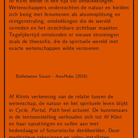
Af Klint leefde in een tijd vol ontwikkelingen.
Wetenschappers onderzochten de natuur en hielden
zich bezig met fenomenen als atoomsplitsing en
röntgenstraling; ontdekkingen die de wereld
vormden en het onzichtbare zichtbaar maakten.
Tegelijkertijd ontstonden er nieuwe stromingen
zoals de theosofie, die de spirituele wereld met
exacte wetenschappen wilde verzoenen.
Buhlebezwe Siwani - AmaHubo (2018)
Af Klints verkenning van de relatie tussen de
wetenschap, de natuur en het spirituele leven blijkt
in
Cycle, Portal, Path
heel actueel. De kunstenaars
in de tentoonstelling verhouden zich tot Af Klint
en haar opvattingen en vullen aan met
hedendaagse of futuristische denkbeelden. Door
meditatieve tekeningen en video-installaties,