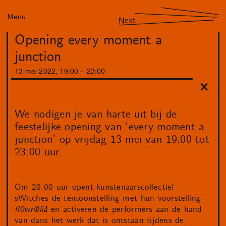
Menu
Nest
Opening every moment a
junction
13
mei
2022
,
19
:
00
–
23
:
00
We nodigen je van harte uit bij de
feestelijke opening van ‘every moment a
junction’ op vrijdag 13 mei van 19:00 tot
23:00 uur.
Om 20.00 uur opent kunstenaarscollectief
sWitches de tentoonstelling met hun voorstelling
fl0wr@liå
en activeren de performers aan de hand
van dans het werk dat is ontstaan tijdens de