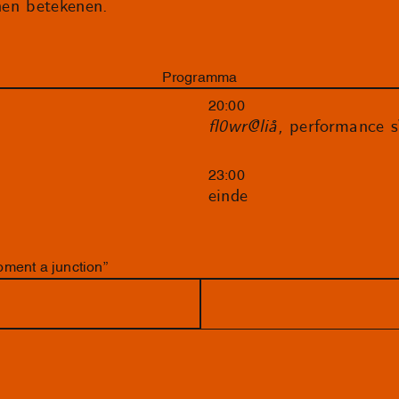
nnen betekenen.
Programma
20:00
fl0wr@liå,
performance 
23:00
einde
ment a junction”