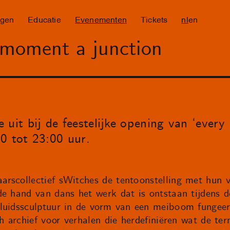
ngen
Educatie
Evenementen
Tickets
nl
en
 moment a junction
 uit bij de feestelijke opening van ‘ever
0 tot 23:00 uur.
rscollectief sWitches de tentoonstelling met hun v
de hand van dans het werk dat is ontstaan tijdens 
luidssculptuur in de vorm van een meiboom fungeer
ch archief voor verhalen die herdefiniëren wat de te