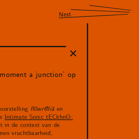
Nest
y moment a junction’ op
oorstelling
fl0wr@liå
en
de
Intimate Sonic tECkhnO-
t in de context van de
rmen vruchtbaarheid,