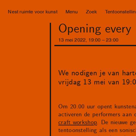
Nest ruimte voor kunst
Menu
Zoek
Tentoonstelli
Opening every
13
mei
2022
,
19
:
00
–
23
:
00
We nodigen je van harte
vrijdag 13 mei van 19:0
Om 20.00 uur opent kunstenaa
activeren de performers aan 
craft workshop
. De nieuwe ge
tentoonstelling als een sonis