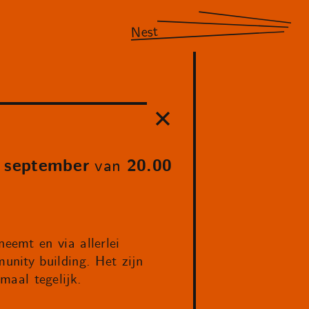
Nest
9 september
van
20.00
eemt en via allerlei
nity building. Het zijn
emaal tegelijk.