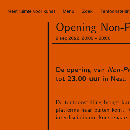
Nest ruimte voor kunst
Menu
Zoek
Tentoonstelli
Opening Non-Pr
9
sep
2022
,
20
:
00
–
23
:
00
De opening van
Non-Pro
tot
23.00 uur
in Nest. 
De tentoonstelling brengt ku
platforms naar buiten komt. 
interdisciplinaire kunstenaars