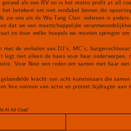
gerund als een BV en is het motto profit at all cost
t het betekent om niet rendabel binnen die opvatting
 Ik zie ons als de Wu-Tang Clan: iedereen is ander
n en dat we een maatschappelijke verantwoordelijkhei
staat en door welke hoepels we moeten springen om 
ch met de verhalen van DJ’s, MC’s, burgerrechtenact
t legt niet alleen de basis voor haar onderwerpen,
ositie. Voor Nest een reden om samen met haar een 
 gebundelde kracht van acht kunstenaars die samen
t en hoe vormen van actie en protest bijdragen aan
t At All Cost”