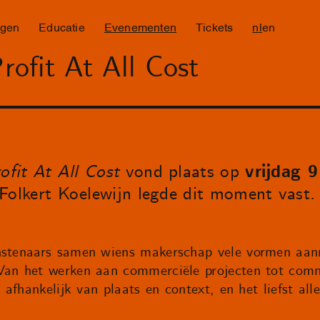
ngen
Educatie
Evenementen
Tickets
nl
en
ofit At All Cost
fit At All Cost
vond plaats op
vrijdag 
Folkert Koelewijn legde dit moment vast.
nstenaars samen wiens makerschap vele vormen aann
Van het werken aan commerciële projecten tot commu
; afhankelijk van plaats en context, en het liefst all