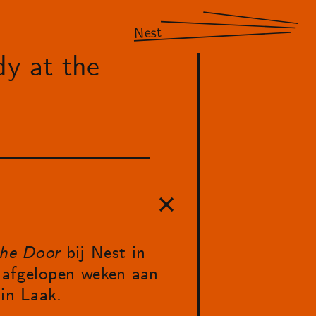
Nest
y at the
the Door
bij Nest in
 afgelopen weken aan
 in Laak.