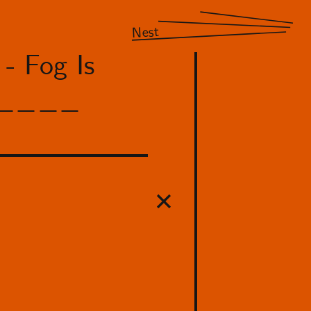
Nest
- Fog Is
M_____