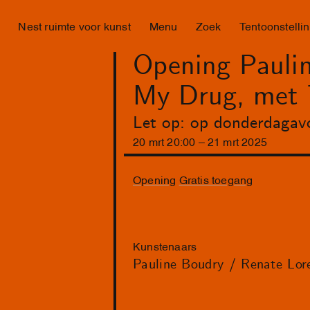
Nest ruimte voor kunst
Menu
Zoek
Tentoonstelli
Opening Paulin
My Drug, met
Let op: op donderdagav
20
mrt
20
:
00
–
21
mrt
2025
Opening
Gratis toegang
Kunstenaars
Pauline Boudry / Renate Lor