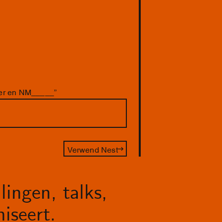
ver en NM_____”
Verwend Nest
lingen, talks,
iseert.