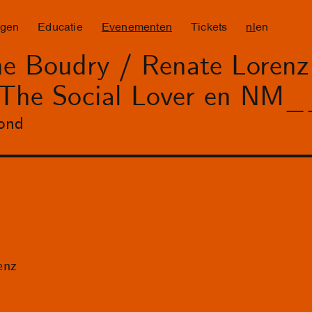
ngen
Educatie
Evenementen
Tickets
nl
en
e Boudry / Renate Lorenz 
 The Social Lover en N
ond
enz