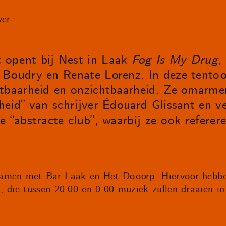
ver
 opent bij Nest in Laak
Fog Is My Drug,
Boudry en Renate Lorenz. In deze tentoon
htbaarheid en onzichtbaarheid. Ze omarme
heid” van schrijver Édouard Glissant en v
e “abstracte club”, waarbij ze ook refere
 samen met Bar Laak en Het Dooorp. Hiervoor h
 die tussen 20:00 en 0:00 muziek zullen draaien in