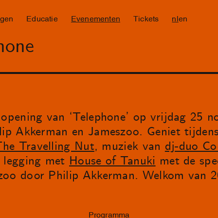
ngen
Educatie
Evenementen
Tickets
nl
en
hone
e opening van ‘Telephone’ op vrijdag 25 
ilip Akkerman en Jameszoo. Geniet tijden
he Travelling Nut
, muziek van
dj-duo Co
t legging met
House of Tanuki
met de spec
zoo door Philip Akkerman. Welkom van 20
Programma