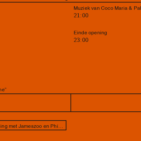
Muziek van Coco Maria & Pa
21:00
Einde opening
23:00
ne”
Cadavre exquis – maak de tekening met Jameszoo en Philip Akkerman af