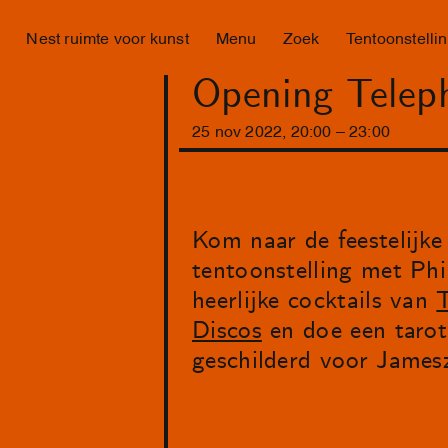
Nest ruimte voor kunst
Menu
Zoek
Tentoonstelli
Opening Telep
25
nov
2022
,
20
:
00
–
23
:
00
Kom naar de feestelijk
tentoonstelling met Ph
heerlijke cocktails van
T
Discos
en doe een taro
geschilderd voor James