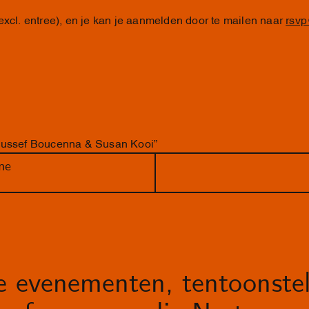
excl. entree), en je kan je aanmelden door te mailen naar
rsvp
oussef Boucenna & Susan Kooi”
ne
le evenementen, tentoonstel