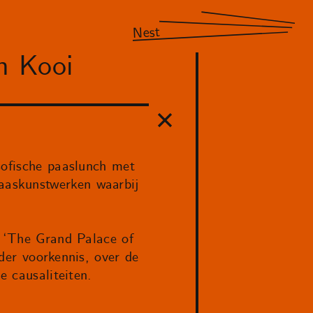
Nest
n Kooi
sofische paaslunch met
aaskunstwerken waarbij
n ‘The Grand Palace of
der voorkennis, over de
e causaliteiten.