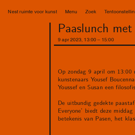
Nest ruimte voor kunst
Menu
Zoek
Tentoonstelli
Paaslunch met
9
apr
2023
,
13
:
00
–
15
:
00
Op zondag 9 april om 13:00 u
kunstenaars Yousef Boucenna
Youssef en Susan een filosofi
De uitbundig gedekte paastaf
Everyone’ biedt deze middag r
betekenis van Pasen, het klas