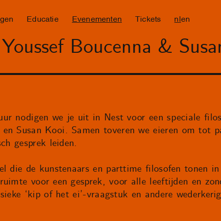
ngen
Educatie
Evenementen
Tickets
nl
en
 Youssef Boucenna & Susa
ur nodigen we je uit in Nest voor een speciale filo
 en Susan Kooi. Samen toveren we eieren om tot p
sch gesprek leiden.
el die de kunstenaars en parttime filosofen tonen i
uimte voor een gesprek, voor alle leeftijden en zon
sieke ‘kip of het ei’-vraagstuk en andere wederkerig