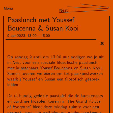
Menu
Nest
Paaslunch met Youssef
Boucenna & Susan Kooi
9
apr
2023
,
13
:
00
–
15
:
00
Op zondag 9 april om 13:00 uur nodigen we je uit
in Nest voor een speciale filosofische paaslunch
met kunstenaars Yousef Boucenna en Susan Kooi.
Samen toveren we eieren om tot paaskunstwerken
waarbij Youssef en Susan een filosofisch gesprek
leiden.
De uitbundig gedekte paastafel die de kunstenaars
en parttime filosofen tonen in ‘The Grand Palace
of Everyone’ biedt deze middag ruimte voor een
gesprek, voor alle leeftijden en zonder voorkennis,