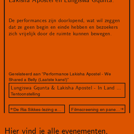
Lakisha Apostel en Lungiswa Gqunta.
De performances zijn doorlopend, wat wil zeggen
dat ze geen begin en einde hebben en bezoekers
zich vrijelijk door de ruimte kunnen bewegen.
Gerelateerd aan “Performance Lakisha Apostel - We
Shared a Belly (Laatste kans!)”
Lungiswa Gqunta & Lakisha Apostel - In Land We Resonate
Tentoonstelling
De Ria Sikkes-lezing en Het Haagse Vrouwendagen Debat
Filmscreening en panelgesprek: Stitching Palestine
Hier vind je alle evenementen,