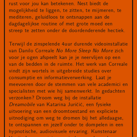
rust voor jou kan betekenen. Nest biedt de
mogelijkheid te liggen, te zitten, te mijmeren, te
mediteren, geluidloos te ontsnappen aan de
dagdagelijkse routine of met grote moed een
streep te zetten onder de doordenderende hectiek.
Terwijl de zinspelende 4­uur durende video­installatie
van Danilo Correale
No More Sleep No More
zich
voor je ogen afspeelt kan je je neervlijen op een
van de bedden in de ruimte. Het werk van Correale
vindt zijn wortels in uitgebreide studies over
consumptie en informatieverwerking. Laat je
meevoeren door de stemmen van vele academici en
specialisten met wie hij samenwerkt. In gedachten
verzonken? Droom weg bij de installatie
Dreamobile
van
Katarina Juričić, een fysieke
uitvoering van een droomtoestand en expliciete
uitnodiging om weg te dromen bij het alledaagse,
te ontspannen en jezelf onder te dompelen in een
hypnotische, audiovisuele ervaring. Kunstenaar