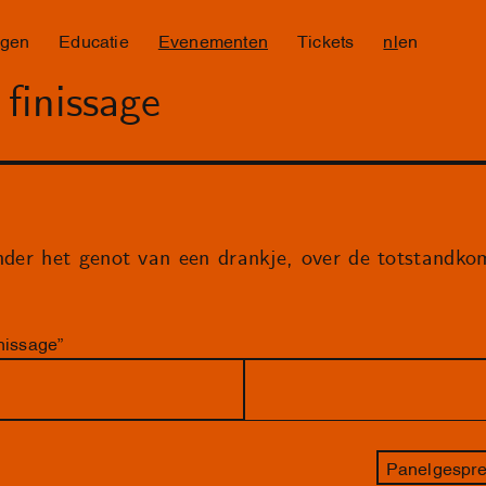
ngen
Educatie
Evenementen
Tickets
nl
en
finissage
onder het genot van een drankje, over de totstandko
nissage”
Panelgespre