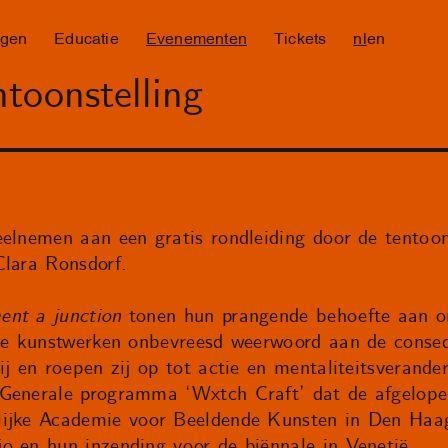
ngen
Educatie
Evenementen
Tickets
nl
en
toonstelling
eelnemen aan een gratis rondleiding door de tentoo
Clara Ronsdorf.
nt a junction
tonen hun prangende behoefte aan on
 de kunstwerken onbevreesd weerwoord aan de conse
ij en roepen zij op tot actie en mentaliteitsverander
Generale programma ‘Wxtch Craft’ dat de afgelopen
lijke Academie voor Beeldende Kunsten in Den Haag
o en hun inzending voor de biënnale in Venetië.