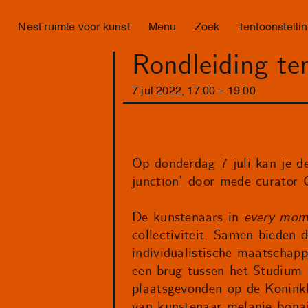
Nest ruimte voor kunst
Menu
Zoek
Tentoonstelli
Rondleiding ten
7
jul
2022
,
17
:
00
–
19
:
00
Op donderdag 7 juli kan je d
junction’ door mede curator 
De kunstenaars in
every mome
collectiviteit. Samen bieden
individualistische maatschapp
een brug tussen het Studium 
plaatsgevonden op de Konink
van kunstenaar melanie bonaj