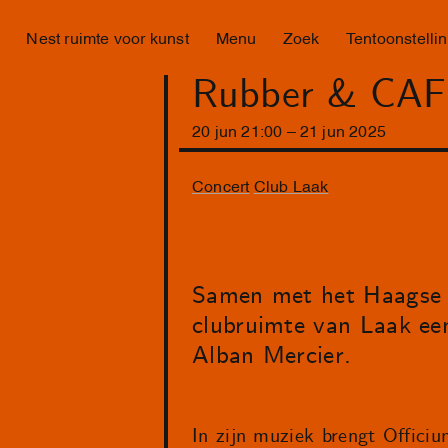
Nest ruimte voor kunst
Menu
Zoek
Tentoonstelli
Rubber & CAF? 
20
jun
21
:
00
–
21
jun
2025
Concert
Club Laak
Samen met het Haagse l
clubruimte van Laak een
Alban Mercier.
In zijn muziek brengt Offici