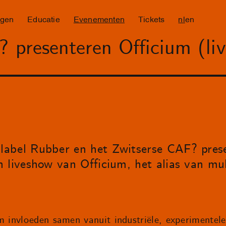
ngen
Educatie
Evenementen
Tickets
nl
en
presenteren Officium (liv
abel Rubber en het Zwitserse CAF? prese
 liveshow van Officium, het alias van mul
um invloeden samen vanuit industriële, experimentel