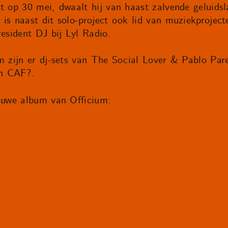
nt op 30 mei, dwaalt hij van haast zalvende geluids
 is naast dit solo-project ook lid van muziekproje
resident DJ bij Lyl Radio.
m zijn er dj-sets van The Social Lover & Pablo Pares
en CAF?.
ieuwe album van Officium: