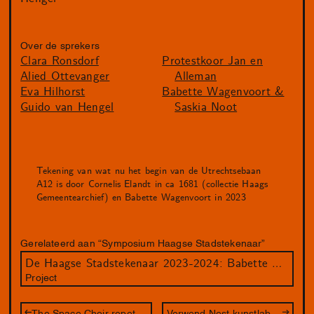
Over de sprekers
Clara Ronsdorf
Protestkoor Jan en
Alied Ottevanger
Alleman
Eva Hilhorst
Babette Wagenvoort &
Guido van Hengel
Saskia Noot
Tekening van wat nu het begin van de Utrechtsebaan
A12 is door Cornelis Elandt in ca 1681 (collectie Haags
Gemeentearchief) en Babette Wagenvoort in 2023
Gerelateerd aan “Symposium Haagse Stadstekenaar”
De Haagse Stadstekenaar 2023-2024: Babette Wagenvoort
Project
The Space Choir repetitieavond
Verwend Nest kunstlab – De Betovering