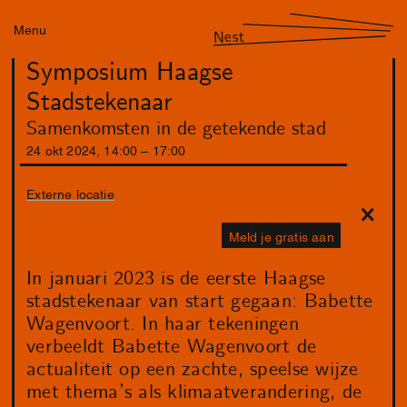
Menu
Nest
Symposium Haagse
Stadstekenaar
Samenkomsten in de getekende stad
24
okt
2024
,
14
:
00
–
17
:
00
Externe locatie
Meld je gratis aan
In januari 2023 is de eerste Haagse
stadstekenaar van start gegaan: Babette
Wagenvoort. In haar tekeningen
verbeeldt Babette Wagenvoort de
actualiteit op een zachte, speelse wijze
met thema’s als klimaatverandering, de