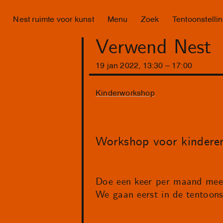
Nest ruimte voor kunst
Menu
Zoek
Tentoonstelli
Verwend Nest
19
jan
2022
,
13
:
30
–
17
:
00
Kinderworkshop
Workshop voor kinderen
Doe een keer per maand mee 
We gaan eerst in de tentoonst